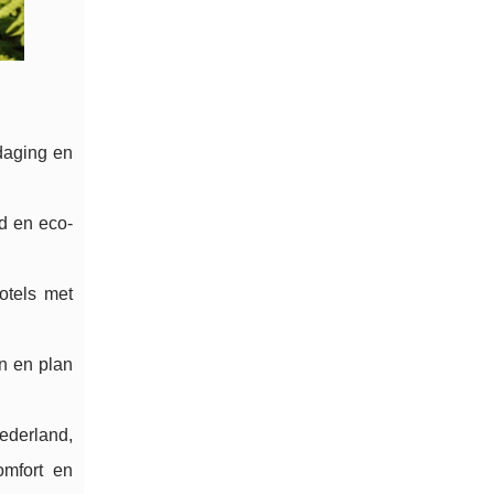
daging en
d en eco-
otels met
en en plan
ederland,
omfort en