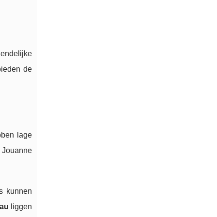
endelijke
bieden de
bben lage
e Jouanne
rs kunnen
eau
liggen