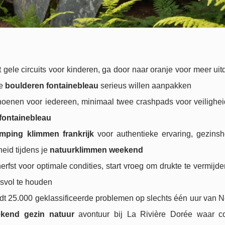
 gele circuits voor kinderen, ga door naar
oranje voor meer uit
ie
boulderen fontainebleau
serieus willen aanpakken
hoenen voor iedereen, minimaal twee crashpads voor veilighei
fontainebleau
mping klimmen frankrijk
voor authentieke ervaring, gezinsh
heid tijdens je
natuurklimmen weekend
erfst voor optimale condities, start vroeg om drukte te vermijd
svol te houden
dt 25.000 geklassificeerde problemen op slechts één uur van N
ekend gezin natuur
avontuur bij La Rivière Dorée waar c