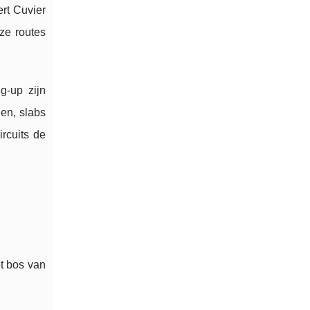
ert Cuvier
ze routes
g-up zijn
en, slabs
rcuits de
t bos van