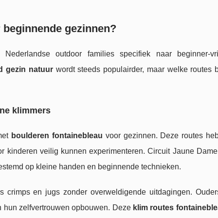
or beginnende gezinnen?
derlandse outdoor families specifiek naar beginner-vri
d gezin natuur
wordt steeds populairder, maar welke routes 
eine klimmers
met
boulderen fontainebleau
voor gezinnen. Deze routes he
r kinderen veilig kunnen experimenteren. Circuit Jaune Dam
fgestemd op kleine handen en beginnende technieken.
ls crimps en jugs zonder overweldigende uitdagingen. Oude
ren hun zelfvertrouwen opbouwen. Deze
klim routes fontainebl