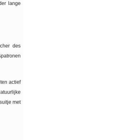
der lange
ocher des
spatronen
en actief
atuurlijke
suitje met