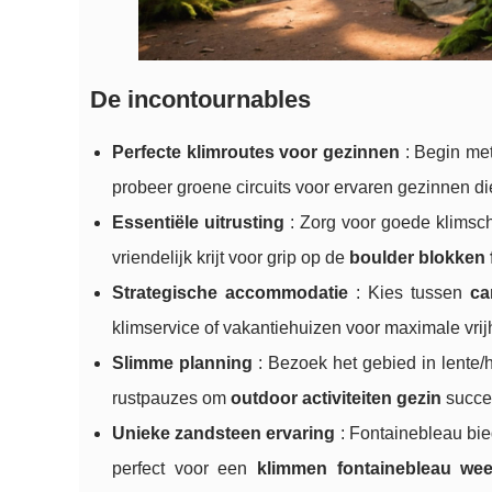
De incontournables
Perfecte klimroutes voor gezinnen
: Begin met
probeer groene circuits voor ervaren gezinnen d
Essentiële uitrusting
: Zorg voor goede klimsc
vriendelijk krijt voor grip op de
boulder blokken 
Strategische accommodatie
: Kies tussen
ca
klimservice of vakantiehuizen voor maximale vrij
Slimme planning
: Bezoek het gebied in lente/h
rustpauzes om
outdoor activiteiten gezin
succe
Unieke zandsteen ervaring
: Fontainebleau bie
perfect voor een
klimmen fontainebleau we