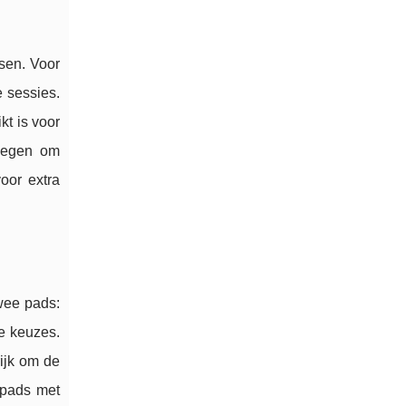
sen. Voor
 sessies.
kt is voor
rwegen om
oor extra
wee pads:
e keuzes.
ijk om de
 pads met