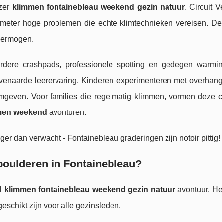
uzer
klimmen fontainebleau weekend gezin natuur
. Circuit V
 meter hoge problemen die echte klimtechnieken vereisen. De
vermogen.
eerdere crashpads, professionele spotting en gedegen warmin
venaarde leerervaring. Kinderen experimenteren met overhang
mgeven. Voor families die regelmatig klimmen, vormen deze ci
men weekend
avonturen.
ager dan verwacht - Fontainebleau graderingen zijn notoir pittig!
 boulderen in Fontainebleau?
ol
klimmen fontainebleau weekend gezin natuur
avontuur. He
eschikt zijn voor alle gezinsleden.